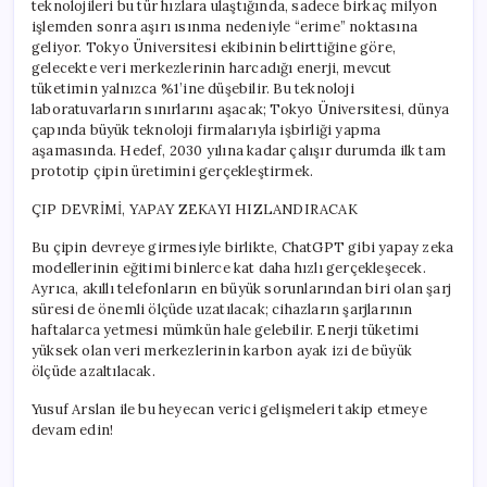
teknolojileri bu tür hızlara ulaştığında, sadece birkaç milyon
işlemden sonra aşırı ısınma nedeniyle “erime” noktasına
geliyor. Tokyo Üniversitesi ekibinin belirttiğine göre,
gelecekte veri merkezlerinin harcadığı enerji, mevcut
tüketimin yalnızca %1’ine düşebilir. Bu teknoloji
laboratuvarların sınırlarını aşacak; Tokyo Üniversitesi, dünya
çapında büyük teknoloji firmalarıyla işbirliği yapma
aşamasında. Hedef, 2030 yılına kadar çalışır durumda ilk tam
prototip çipin üretimini gerçekleştirmek.
ÇIP DEVRİMİ, YAPAY ZEKAYI HIZLANDIRACAK
Bu çipin devreye girmesiyle birlikte, ChatGPT gibi yapay zeka
modellerinin eğitimi binlerce kat daha hızlı gerçekleşecek.
Ayrıca, akıllı telefonların en büyük sorunlarından biri olan şarj
süresi de önemli ölçüde uzatılacak; cihazların şarjlarının
haftalarca yetmesi mümkün hale gelebilir. Enerji tüketimi
yüksek olan veri merkezlerinin karbon ayak izi de büyük
ölçüde azaltılacak.
Yusuf Arslan ile bu heyecan verici gelişmeleri takip etmeye
devam edin!