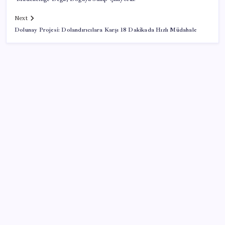
Next
Dolunay Projesi: Dolandırıcılara Karşı 18 Dakikada Hızlı Müdahale
SON YAZILAR
Yargıtay’dan kritik karar: SGK emekliye faiz
ödeyecek!
Tüm dünyaya ‘tatil daveti’
İş Bankası Genel Müdürü Hakan Aran görevden
ayrılıyor