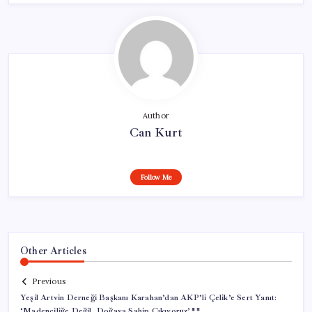
Author
Can Kurt
Follow Me
Other Articles
Previous
Yeşil Artvin Derneği Başkanı Karahan’dan AKP’li Çelik’e Sert Yanıt:
‘Madenciliğe Değil, Doğaya Sahip Çıkıyoruz’**