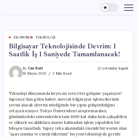
Skip
to
content
EKONOMI
TEKNOLOJI
Bilgisayar Teknolojisinde Devrim: 1
Saatlik İş 1 Saniyede Tamamlanacak!
Bilgisayar
By
Can Kurt
yorumlar kapalı
Teknolojisinde
18 Mayıs 2026
2 Min Read
Devrim:
1
Saatlik
Teknoloji dünyasında heyecan verici bir gelişme yaşanıyor!
İş
Japonya’dan gelen haber, mevcut bilgisayar işlemcilerinin
1
Saniyede
yerini alacak devrim niteliğinde bir çipin geliştirildiğini
Tamamlanacak!
ortaya koyuyor. Tokyo Üniversitesi araştırmacıları,
için
günümüzdeki sistemlerden tam 1000 kat daha hızlı çalışabilen
ve yüksek sıcaklıklara maruz kalmadan işlem yapabilen bir
bileşen tasarladı. Yapay zeka alanındaki önemli bir sorun olan
“aşırı ısınma ve enerji tüketimi” bu yeni teknoloji ile geride