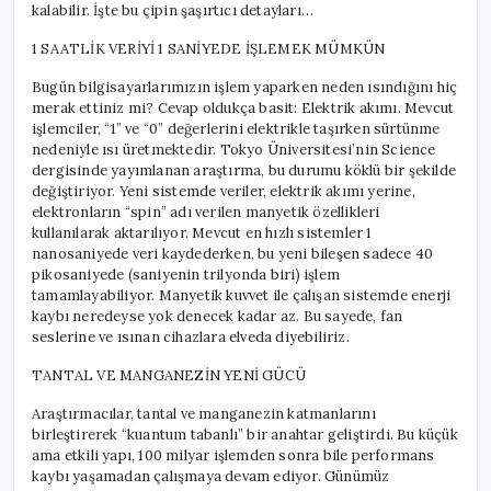
kalabilir. İşte bu çipin şaşırtıcı detayları…
1 SAATLİK VERİYİ 1 SANİYEDE İŞLEMEK MÜMKÜN
Bugün bilgisayarlarımızın işlem yaparken neden ısındığını hiç
merak ettiniz mi? Cevap oldukça basit: Elektrik akımı. Mevcut
işlemciler, “1” ve “0” değerlerini elektrikle taşırken sürtünme
nedeniyle ısı üretmektedir. Tokyo Üniversitesi’nin Science
dergisinde yayımlanan araştırma, bu durumu köklü bir şekilde
değiştiriyor. Yeni sistemde veriler, elektrik akımı yerine,
elektronların “spin” adı verilen manyetik özellikleri
kullanılarak aktarılıyor. Mevcut en hızlı sistemler 1
nanosaniyede veri kaydederken, bu yeni bileşen sadece 40
pikosaniyede (saniyenin trilyonda biri) işlem
tamamlayabiliyor. Manyetik kuvvet ile çalışan sistemde enerji
kaybı neredeyse yok denecek kadar az. Bu sayede, fan
seslerine ve ısınan cihazlara elveda diyebiliriz.
TANTAL VE MANGANEZİN YENİ GÜCÜ
Araştırmacılar, tantal ve manganezin katmanlarını
birleştirerek “kuantum tabanlı” bir anahtar geliştirdi. Bu küçük
ama etkili yapı, 100 milyar işlemden sonra bile performans
kaybı yaşamadan çalışmaya devam ediyor. Günümüz