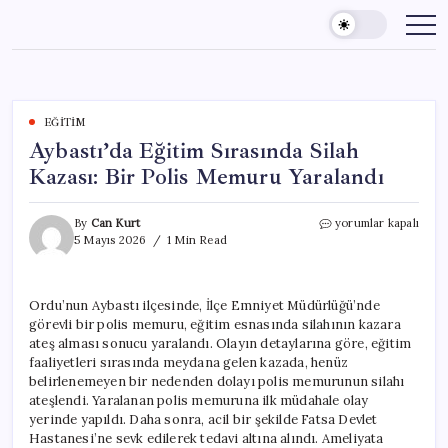
Skip
to
content
EĞITIM
Aybastı’da Eğitim Sırasında Silah
Kazası: Bir Polis Memuru Yaralandı
Aybastı’da
By
Can Kurt
yorumlar kapalı
Eğitim
5 Mayıs 2026
1 Min Read
Sırasında
Silah
Kazası:
Ordu’nun Aybastı ilçesinde, İlçe Emniyet Müdürlüğü’nde
Bir
görevli bir polis memuru, eğitim esnasında silahının kazara
Polis
Memuru
ateş alması sonucu yaralandı. Olayın detaylarına göre, eğitim
Yaralandı
faaliyetleri sırasında meydana gelen kazada, henüz
için
belirlenemeyen bir nedenden dolayı polis memurunun silahı
ateşlendi. Yaralanan polis memuruna ilk müdahale olay
yerinde yapıldı. Daha sonra, acil bir şekilde Fatsa Devlet
Hastanesi’ne sevk edilerek tedavi altına alındı. Ameliyata