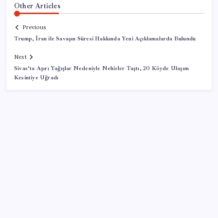
Other Articles
Previous
Trump, İran ile Savaşın Süresi Hakkında Yeni Açıklamalarda Bulundu
Next
Sivas’ta Aşırı Yağışlar Nedeniyle Nehirler Taştı, 20 Köyde Ulaşım
Kesintiye Uğradı
SON YAZILAR
Yargıtay’dan kritik karar: SGK emekliye faiz