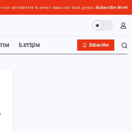
o our newsletter & never miss our best posts.
Subscribe Now!
TIM
İLETİŞİM
Subscribe
SON YAZILAR
ı
2026 YÖKDİL/2 ne zaman, saat kaçta?
YÖKDİL/2 sınavı kaç dakika, kaç soru?