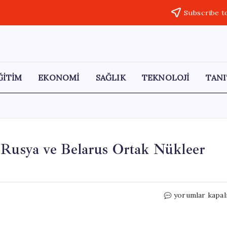
Subscribe t
ĞİTİM
EKONOMİ
SAĞLIK
TEKNOLOJİ
TANI
! Rusya ve Belarus Ortak Nükleer
Avrupa’da
yorumlar kapal
Tansiyon
Yükseliyor!
Rusya