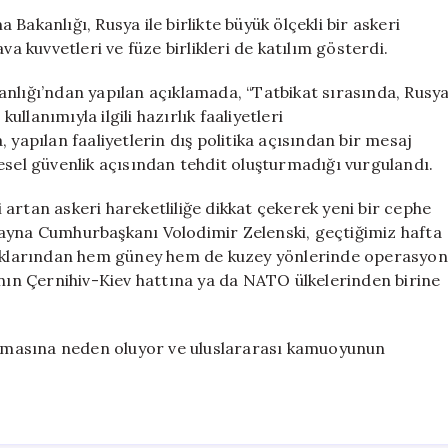
ve
Bakanlığı, Rusya ile birlikte büyük ölçekli bir askeri
Belarus
va kuvvetleri ve füze birlikleri de katılım gösterdi.
Ortak
Nükleer
anlığı’ndan yapılan açıklamada, “Tatbikat sırasında, Rusy
Tatbikat
ullanımıyla ilgili hazırlık faaliyetleri
Gerçekleştiriy
a, yapılan faaliyetlerin dış politika açısından bir mesaj
için
esel güvenlik açısından tehdit oluşturmadığı vurgulandı.
artan askeri hareketliliğe dikkat çekerek yeni bir cephe
rayna Cumhurbaşkanı Volodimir Zelenski, geçtiğimiz hafta
praklarından hem güney hem de kuzey yönlerinde operasyon
’nın Çernihiv-Kiev hattına ya da NATO ülkelerinden birine
artmasına neden oluyor ve uluslararası kamuoyunun