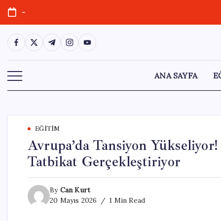
Skip
-
to
content
https://www.facebook.com/
https://twitter.com/
https://t.me/
https://www.instagram.com/
https://youtube.com/
ANA SAYFA
E
EĞITIM
Avrupa’da Tansiyon Yükseliyor
Tatbikat Gerçekleştiriyor
By
Can Kurt
20 Mayıs 2026
1 Min Read