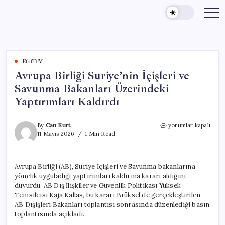
Skip
to
content
EĞITIM
Avrupa Birliği Suriye’nin İçişleri ve
Savunma Bakanları Üzerindeki
Yaptırımları Kaldırdı
Avrupa
By
Can Kurt
yorumlar kapalı
Birliği
11 Mayıs 2026
1 Min Read
Suriye’nin
İçişleri
ve
Avrupa Birliği (AB), Suriye İçişleri ve Savunma bakanlarına
Savunma
yönelik uyguladığı yaptırımları kaldırma kararı aldığını
Bakanları
Üzerindeki
duyurdu. AB Dış İlişkiler ve Güvenlik Politikası Yüksek
Yaptırımları
Temsilcisi Kaja Kallas, bu kararı Brüksel’de gerçekleştirilen
Kaldırdı
AB Dışişleri Bakanları toplantısı sonrasında düzenlediği basın
için
toplantısında açıkladı.