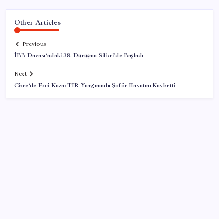
Other Articles
Previous
İBB Davası’ndaki 38. Duruşma Silivri’de Başladı
Next
Cizre’de Feci Kaza: TIR Yangınında Şoför Hayatını Kaybetti
SON YAZILAR
Akaryakıtta tabela bir kez daha değişti