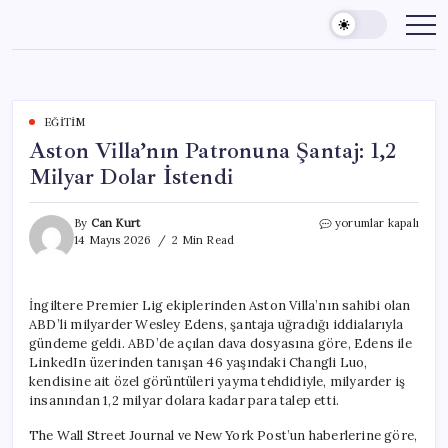
Skip
to
content
EĞITIM
Aston Villa’nın Patronuna Şantaj: 1,2
Milyar Dolar İstendi
Aston
By
Can Kurt
yorumlar kapalı
Villa’nın
14 Mayıs 2026
2 Min Read
Patronuna
Şantaj:
1,2
İngiltere Premier Lig ekiplerinden Aston Villa’nın sahibi olan
Milyar
ABD’li milyarder Wesley Edens, şantaja uğradığı iddialarıyla
Dolar
İstendi
gündeme geldi. ABD’de açılan dava dosyasına göre, Edens ile
için
LinkedIn üzerinden tanışan 46 yaşındaki Changli Luo,
kendisine ait özel görüntüleri yayma tehdidiyle, milyarder iş
insanından 1,2 milyar dolara kadar para talep etti.
The Wall Street Journal ve New York Post’un haberlerine göre,