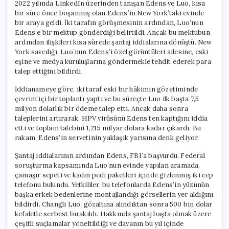
2022 yılında LinkedIn üzerinden tanışan Edens ve Luo, kısa
bir süre önce boşanmış olan Edens’in New York’taki evinde
bir araya geldi. İki tarafın görüşmesinin ardından, Luo’nun
Edens’e bir mektup gönderdiği belirtildi. Ancak bu mektubun
ardından ilişkileri kısa sürede şantaj iddialarına dönüştü. New
York savcılığı, Luo’nun Edens’i özel görüntüleri ailesine, eski
eşine ve medya kuruluşlarına göndermekle tehdit ederek para
talep ettiğini bildirdi.
İddianameye göre, iki taraf eski bir hâkimin gözetiminde
çevrim içi bir toplantı yaptı ve bu süreçte Luo ilk başta 7,5
milyon dolarlık bir ödeme talep etti. Ancak daha sonra
taleplerini artırarak, HPV virüsünü Edens’ten kaptığını iddia
etti ve toplam talebini 1,215 milyar dolara kadar çıkardı. Bu
rakam, Edens’in servetinin yaklaşık yarısına denk geliyor.
Şantaj iddialarının ardından Edens, FBI’a başvurdu. Federal
soruşturma kapsamında Luo’nun evinde yapılan aramada,
çamaşır sepeti ve kadın pedi paketleri içinde gizlenmiş iki cep
telefonu bulundu. Yetkililer, bu telefonlarda Edens’in yüzünün
başka erkek bedenlerine montajlandığı görsellerin yer aldığını
bildirdi. Changli Luo, gözaltına alındıktan sonra 500 bin dolar
kefaletle serbest bırakıldı. Hakkında şantaj başta olmak üzere
çeşitli suçlamalar yöneltildiği ve davanın bu yıl içinde