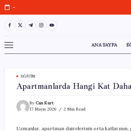
Skip
-
to
content
https://www.facebook.com/
https://twitter.com/
https://t.me/
https://www.instagram.com/
https://youtube.com/
ANA SAYFA
E
EĞITIM
Apartmanlarda Hangi Kat Daha 
By
Can Kurt
17 Mayıs 2026
2 Min Read
Uzmanlar, apartman dairelerinin orta katlarının, 