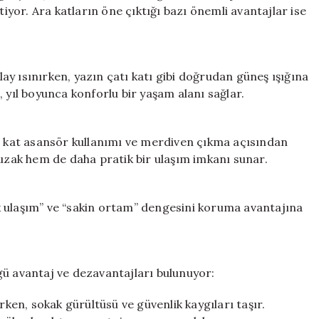
Orta
tiyor. Ara katların öne çıktığı bazı önemli avantajlar ise
Katların
Avantajları
için
olay ısınırken, yazın çatı katı gibi doğrudan güneş ışığına
 yıl boyunca konforlu bir yaşam alanı sağlar.
st kat asansör kullanımı ve merdiven çıkma açısından
 uzak hem de daha pratik bir ulaşım imkanı sunar.
tik ulaşım” ve “sakin ortam” dengesini koruma avantajına
gü avantaj ve dezavantajları bulunuyor:
rken, sokak gürültüsü ve güvenlik kaygıları taşır.