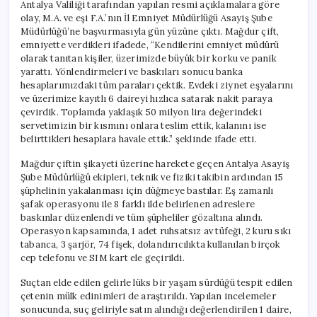
Antalya Valiliği tarafından yapılan resmi açıklamalara göre
olay, M.A. ve eşi F.A.’nın İl Emniyet Müdürlüğü Asayiş Şube
Müdürlüğü’ne başvurmasıyla gün yüzüne çıktı. Mağdur çift,
emniyette verdikleri ifadede, “Kendilerini emniyet müdürü
olarak tanıtan kişiler, üzerimizde büyük bir korku ve panik
yarattı. Yönlendirmeleri ve baskıları sonucu banka
hesaplarımızdaki tüm paraları çektik. Evdeki ziynet eşyalarını
ve üzerimize kayıtlı 6 daireyi hızlıca satarak nakit paraya
çevirdik. Toplamda yaklaşık 50 milyon lira değerindeki
servetimizin bir kısmını onlara teslim ettik, kalanını ise
belirttikleri hesaplara havale ettik.” şeklinde ifade etti.
Mağdur çiftin şikayeti üzerine harekete geçen Antalya Asayiş
Şube Müdürlüğü ekipleri, teknik ve fiziki takibin ardından 15
şüphelinin yakalanması için düğmeye bastılar. Eş zamanlı
şafak operasyonu ile 8 farklı ilde belirlenen adreslere
baskınlar düzenlendi ve tüm şüpheliler gözaltına alındı.
Operasyon kapsamında, 1 adet ruhsatsız av tüfeği, 2 kuru sıkı
tabanca, 3 şarjör, 74 fişek, dolandırıcılıkta kullanılan birçok
cep telefonu ve SIM kart ele geçirildi.
Suçtan elde edilen gelirle lüks bir yaşam sürdüğü tespit edilen
çetenin mülk edinimleri de araştırıldı. Yapılan incelemeler
sonucunda, suç geliriyle satın alındığı değerlendirilen 1 daire,