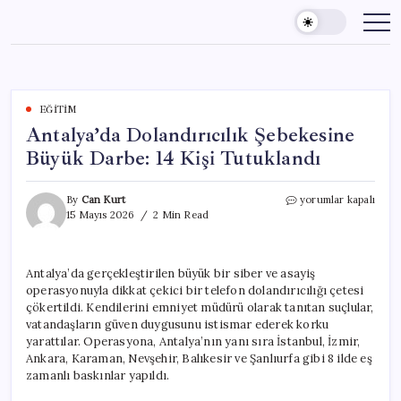
Skip
to
content
EĞITIM
Antalya’da Dolandırıcılık Şebekesine
Büyük Darbe: 14 Kişi Tutuklandı
Antalya’da
By
Can Kurt
yorumlar kapalı
Dolandırıcılık
15 Mayıs 2026
2 Min Read
Şebekesine
Büyük
Darbe:
Antalya’da gerçekleştirilen büyük bir siber ve asayiş
14
operasyonuyla dikkat çekici bir telefon dolandırıcılığı çetesi
Kişi
Tutuklandı
çökertildi. Kendilerini emniyet müdürü olarak tanıtan suçlular,
için
vatandaşların güven duygusunu istismar ederek korku
yarattılar. Operasyona, Antalya’nın yanı sıra İstanbul, İzmir,
Ankara, Karaman, Nevşehir, Balıkesir ve Şanlıurfa gibi 8 ilde eş
zamanlı baskınlar yapıldı.