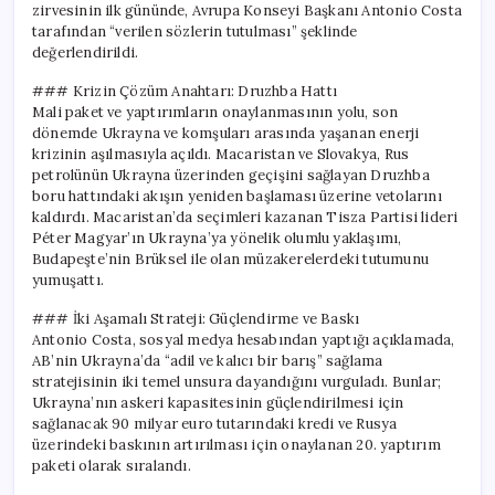
zirvesinin ilk gününde, Avrupa Konseyi Başkanı Antonio Costa
tarafından “verilen sözlerin tutulması” şeklinde
değerlendirildi.
### Krizin Çözüm Anahtarı: Druzhba Hattı
Mali paket ve yaptırımların onaylanmasının yolu, son
dönemde Ukrayna ve komşuları arasında yaşanan enerji
krizinin aşılmasıyla açıldı. Macaristan ve Slovakya, Rus
petrolünün Ukrayna üzerinden geçişini sağlayan Druzhba
boru hattındaki akışın yeniden başlaması üzerine vetolarını
kaldırdı. Macaristan’da seçimleri kazanan Tisza Partisi lideri
Péter Magyar’ın Ukrayna’ya yönelik olumlu yaklaşımı,
Budapeşte’nin Brüksel ile olan müzakerelerdeki tutumunu
yumuşattı.
### İki Aşamalı Strateji: Güçlendirme ve Baskı
Antonio Costa, sosyal medya hesabından yaptığı açıklamada,
AB’nin Ukrayna’da “adil ve kalıcı bir barış” sağlama
stratejisinin iki temel unsura dayandığını vurguladı. Bunlar;
Ukrayna’nın askeri kapasitesinin güçlendirilmesi için
sağlanacak 90 milyar euro tutarındaki kredi ve Rusya
üzerindeki baskının artırılması için onaylanan 20. yaptırım
paketi olarak sıralandı.