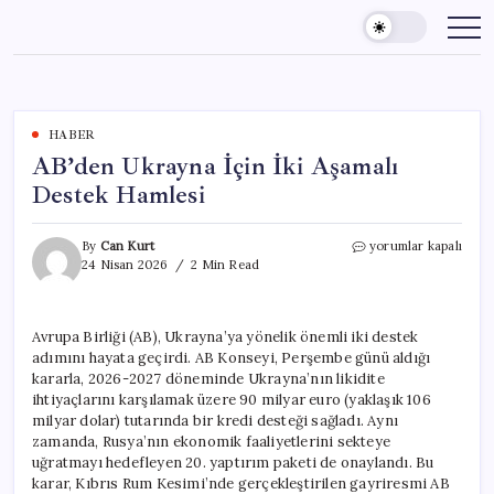
Skip
to
content
HABER
AB’den Ukrayna İçin İki Aşamalı
Destek Hamlesi
AB’den
By
Can Kurt
yorumlar kapalı
Ukrayna
24 Nisan 2026
2 Min Read
İçin
İki
Aşamalı
Avrupa Birliği (AB), Ukrayna’ya yönelik önemli iki destek
Destek
adımını hayata geçirdi. AB Konseyi, Perşembe günü aldığı
Hamlesi
için
kararla, 2026-2027 döneminde Ukrayna’nın likidite
ihtiyaçlarını karşılamak üzere 90 milyar euro (yaklaşık 106
milyar dolar) tutarında bir kredi desteği sağladı. Aynı
zamanda, Rusya’nın ekonomik faaliyetlerini sekteye
uğratmayı hedefleyen 20. yaptırım paketi de onaylandı. Bu
karar, Kıbrıs Rum Kesimi’nde gerçekleştirilen gayriresmi AB