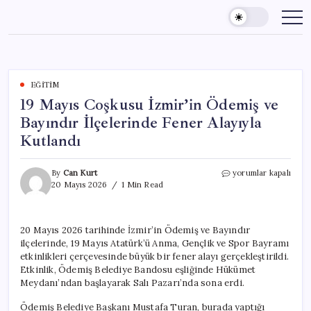
Skip
to
content
EĞITIM
19 Mayıs Coşkusu İzmir’in Ödemiş ve
Bayındır İlçelerinde Fener Alayıyla
Kutlandı
19
By
Can Kurt
yorumlar kapalı
Mayıs
20 Mayıs 2026
1 Min Read
Coşkusu
İzmir’in
Ödemiş
20 Mayıs 2026 tarihinde İzmir’in Ödemiş ve Bayındır
ve
ilçelerinde, 19 Mayıs Atatürk’ü Anma, Gençlik ve Spor Bayramı
Bayındır
İlçelerinde
etkinlikleri çerçevesinde büyük bir fener alayı gerçekleştirildi.
Fener
Etkinlik, Ödemiş Belediye Bandosu eşliğinde Hükümet
Alayıyla
Meydanı’ndan başlayarak Salı Pazarı’nda sona erdi.
Kutlandı
için
Ödemiş Belediye Başkanı Mustafa Turan, burada yaptığı